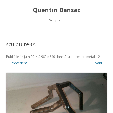
Quentin Bansac
Sculpteur
Aller
au
contenu
sculpture-05
Publié le
14 juin 2014
à
960 × 640
dans
Sculptures en métal – 2
.
← Précédent
Suivant →