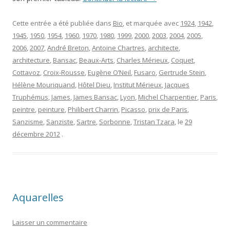
Cette entrée a été publiée dans
Bio
, et marquée avec
1924
,
1942
,
1945
,
1950
,
1954
,
1960
,
1970
,
1980
,
1999
,
2000
,
2003
,
2004
,
2005
,
2006
,
2007
,
André Breton
,
Antoine Chartres
,
architecte
,
architecture
,
Bansac
,
Beaux-Arts
,
Charles Mérieux
,
Coquet
,
Cottavoz
,
Croix-Rousse
,
Eugène O’Neil
,
Fusaro
,
Gertrude Stein
,
Hélène Mouriquand
,
Hôtel Dieu
,
Institut Mérieux
,
Jacques
Truphémus
,
James
,
James Bansac
,
Lyon
,
Michel Charpentier
,
Paris
,
peintre
,
peinture
,
Philibert Charrin
,
Picasso
,
prix de Paris
,
Sanzisme
,
Sanziste
,
Sartre
,
Sorbonne
,
Tristan Tzara
, le
29
décembre 2012
.
Aquarelles
Laisser un commentaire