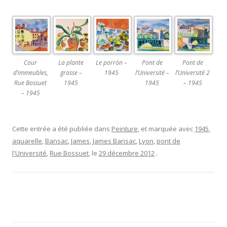
Cour
La plante
Le porrón –
Pont de
Pont de
d’immeubles,
grasse –
1945
l’Université –
l’Université 2
Rue Bossuet
1945
1945
– 1945
– 1945
Cette entrée a été publiée dans
Peinture
, et marquée avec
1945
,
aquarelle
,
Bansac
,
James
,
James Bansac
,
Lyon
,
pont de
l'Université
,
Rue Bossuet
, le
29 décembre 2012
.