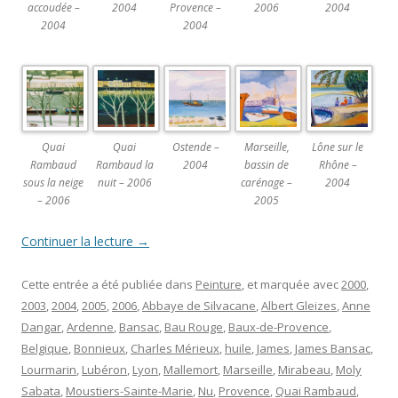
accoudée –
2004
Provence –
2006
2004
2004
2004
Quai
Quai
Ostende –
Marseille,
Lône sur le
Rambaud
Rambaud la
2004
bassin de
Rhône –
sous la neige
nuit – 2006
carénage –
2004
– 2006
2005
Continuer la lecture
→
Cette entrée a été publiée dans
Peinture
, et marquée avec
2000
,
2003
,
2004
,
2005
,
2006
,
Abbaye de Silvacane
,
Albert Gleizes
,
Anne
Dangar
,
Ardenne
,
Bansac
,
Bau Rouge
,
Baux-de-Provence
,
Belgique
,
Bonnieux
,
Charles Mérieux
,
huile
,
James
,
James Bansac
,
Lourmarin
,
Lubéron
,
Lyon
,
Mallemort
,
Marseille
,
Mirabeau
,
Moly
Sabata
,
Moustiers-Sainte-Marie
,
Nu
,
Provence
,
Quai Rambaud
,