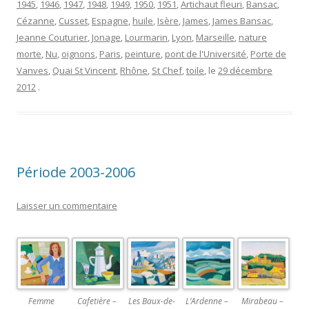
1945
,
1946
,
1947
,
1948
,
1949
,
1950
,
1951
,
Artichaut fleuri
,
Bansac
,
Cézanne
,
Cusset
,
Espagne
,
huile
,
Isère
,
James
,
James Bansac
,
Jeanne Couturier
,
Jonage
,
Lourmarin
,
Lyon
,
Marseille
,
nature
morte
,
Nu
,
oignons
,
Paris
,
peinture
,
pont de l'Université
,
Porte de
Vanves
,
Quai St Vincent
,
Rhône
,
St Chef
,
toile
, le
29 décembre
2012
.
Période 2003-2006
Laisser un commentaire
Femme
Cafetière –
Les Baux-de-
L’Ardenne –
Mirabeau –