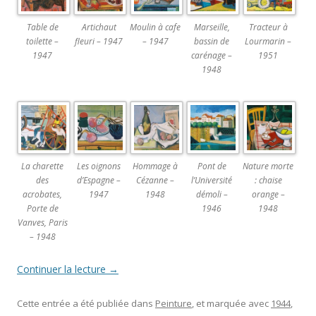
Table de
Artichaut
Moulin à cafe
Marseille,
Tracteur à
toilette –
fleuri – 1947
– 1947
bassin de
Lourmarin –
1947
carénage –
1951
1948
La charette
Les oignons
Hommage à
Pont de
Nature morte
des
d’Espagne –
Cézanne –
l’Université
: chaise
acrobates,
1947
1948
démoli –
orange –
Porte de
1946
1948
Vanves, Paris
– 1948
Continuer la lecture
→
Cette entrée a été publiée dans
Peinture
, et marquée avec
1944
,