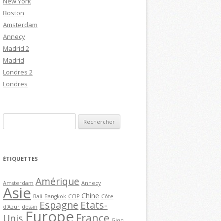
New York
Boston
Amsterdam
Annecy
Madrid 2
Madrid
Londres 2
Londres
R
e
c
h
ÉTIQUETTES
e
r
Amérique
Amsterdam
Annecy
Asie
c
Chine
Bali
Bangkok
CCIP
Côte
h
Espagne
Etats-
d'Azur
dessin
Europe
e
France
Unis
Gion