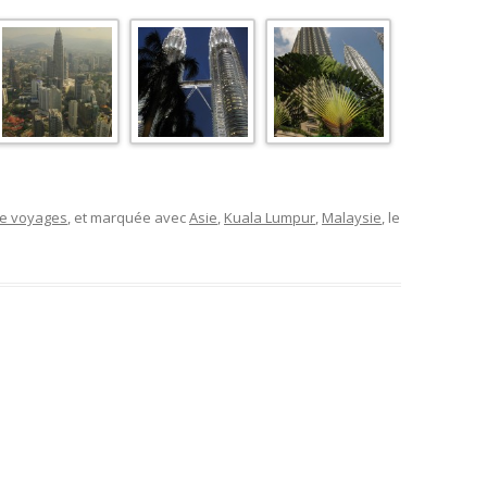
de voyages
, et marquée avec
Asie
,
Kuala Lumpur
,
Malaysie
, le