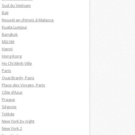
Sud du Vietnam
Bali
Nouvel an chinois à Malacca
Kuala Lumpur
Bangkok
Mũi Né
Hanoï
Hong Kong
Ho Chi Minh Ville
Paris
Quai Branly, Paris
Place des Vosges, Paris
Côte d’Azur
Prague
Ségovie
Tolède
New York by night
New York 2