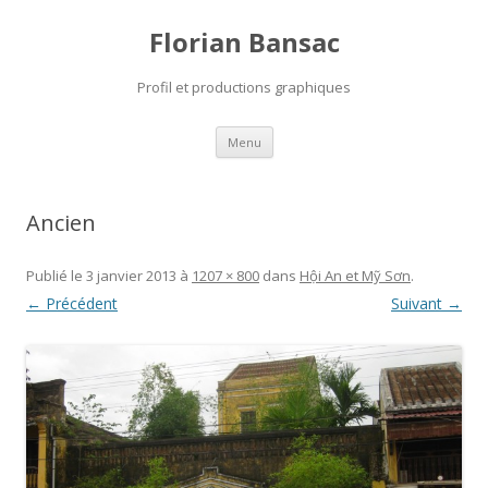
Florian Bansac
Profil et productions graphiques
Aller
Menu
au
contenu
Ancien
Publié le
3 janvier 2013
à
1207 × 800
dans
Hội An et Mỹ Sơn
.
← Précédent
Suivant →