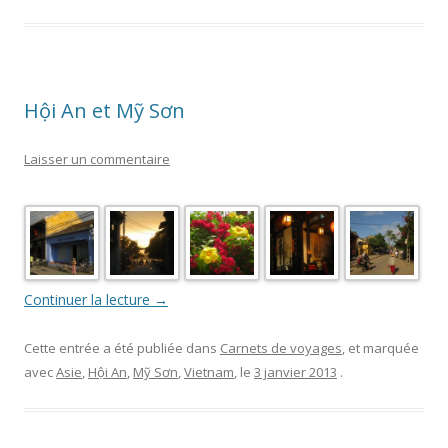
Hội An et Mỹ Sơn
Laisser un commentaire
Continuer la lecture
→
Cette entrée a été publiée dans
Carnets de voyages
, et marquée
avec
Asie
,
Hội An
,
Mỹ Sơn
,
Vietnam
, le
3 janvier 2013
.