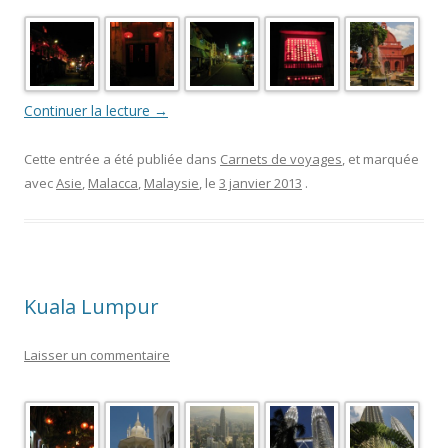
Continuer la lecture
→
Cette entrée a été publiée dans
Carnets de voyages
, et marquée
avec
Asie
,
Malacca
,
Malaysie
, le
3 janvier 2013
.
Kuala Lumpur
Laisser un commentaire