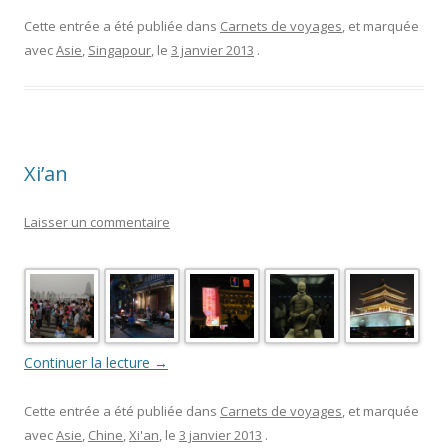
Cette entrée a été publiée dans
Carnets de voyages
, et marquée
avec
Asie
,
Singapour
, le
3 janvier 2013
.
Xi’an
Laisser un commentaire
Continuer la lecture
→
Cette entrée a été publiée dans
Carnets de voyages
, et marquée
avec
Asie
,
Chine
,
Xi'an
, le
3 janvier 2013
.