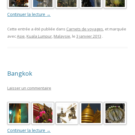
Continuer la lecture
→
Cette entrée a été publiée dans
Carnets de voyages
, et marquée
avec
Asie
,
Kuala Lumpur
,
Malaysie
, le
3 janvier 2013
.
Bangkok
Laisser un commentaire
Continuer la lecture
→