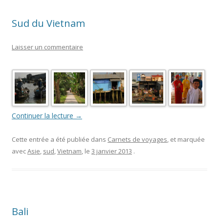
Sud du Vietnam
Laisser un commentaire
Continuer la lecture
→
Cette entrée a été publiée dans
Carnets de voyages
, et marquée
avec
Asie
,
sud
,
Vietnam
, le
3 janvier 2013
.
Bali