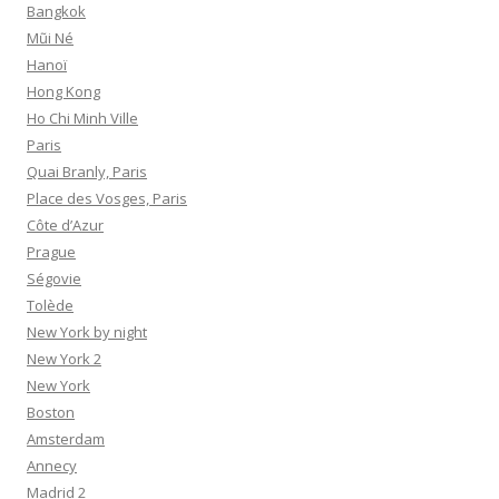
Bangkok
Mũi Né
Hanoï
Hong Kong
Ho Chi Minh Ville
Paris
Quai Branly, Paris
Place des Vosges, Paris
Côte d’Azur
Prague
Ségovie
Tolède
New York by night
New York 2
New York
Boston
Amsterdam
Annecy
Madrid 2