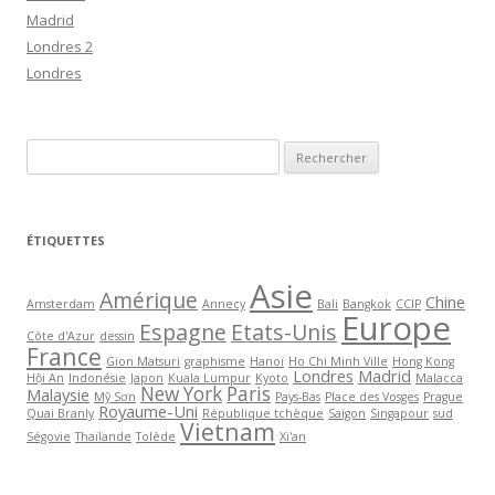
Madrid
Londres 2
Londres
R
e
c
h
ÉTIQUETTES
e
Asie
r
Amérique
Chine
Amsterdam
Annecy
Bali
Bangkok
CCIP
c
Europe
Espagne
Etats-Unis
h
Côte d'Azur
dessin
France
Gion Matsuri
graphisme
Hanoï
Ho Chi Minh Ville
Hong Kong
e
Londres
Madrid
Hội An
Indonésie
Japon
Kuala Lumpur
Kyoto
Malacca
r
New York
Paris
Malaysie
Mỹ Sơn
Pays-Bas
Place des Vosges
Prague
Royaume-Uni
Quai Branly
République tchèque
Saïgon
Singapour
sud
Vietnam
Ségovie
Thaïlande
Tolède
Xi'an
: