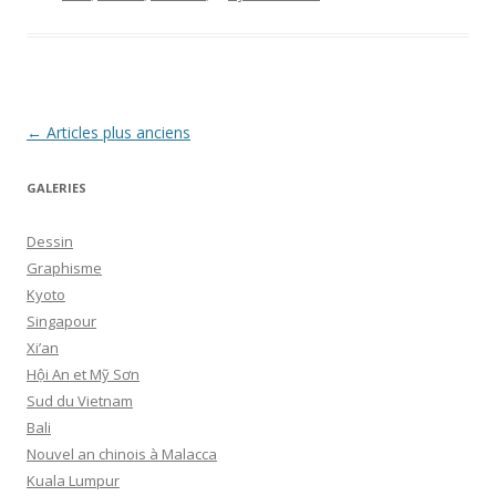
Navigation
←
Articles plus anciens
des
GALERIES
articles
Dessin
Graphisme
Kyoto
Singapour
Xi’an
Hội An et Mỹ Sơn
Sud du Vietnam
Bali
Nouvel an chinois à Malacca
Kuala Lumpur