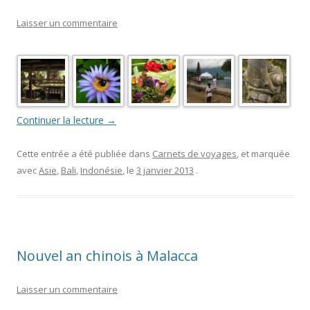
Laisser un commentaire
Continuer la lecture
→
Cette entrée a été publiée dans
Carnets de voyages
, et marquée
avec
Asie
,
Bali
,
Indonésie
, le
3 janvier 2013
.
Nouvel an chinois à Malacca
Laisser un commentaire