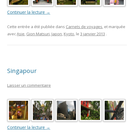
Continuer la lecture
→
Cette entrée a été publiée dans
Carnets de voyages
, et marquée
avec
Asie
,
Gion Matsuri
,
Japon
,
Kyoto
, le
3 janvier 2013
.
Singapour
Laisser un commentaire
Continuer la lecture
→