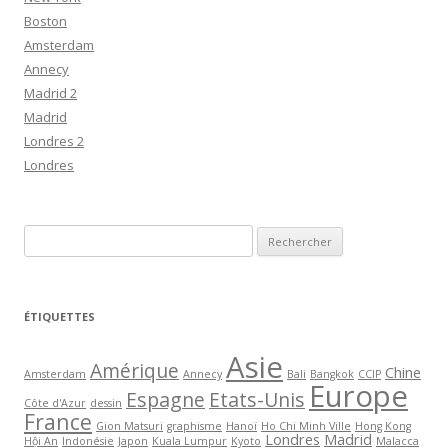
Boston
Amsterdam
Annecy
Madrid 2
Madrid
Londres 2
Londres
R
e
c
h
ÉTIQUETTES
e
Asie
r
Amérique
Chine
Amsterdam
Annecy
Bali
Bangkok
CCIP
c
Europe
Espagne
Etats-Unis
h
Côte d'Azur
dessin
France
Gion Matsuri
graphisme
Hanoï
Ho Chi Minh Ville
Hong Kong
e
Londres
Madrid
Hội An
Indonésie
Japon
Kuala Lumpur
Kyoto
Malacca