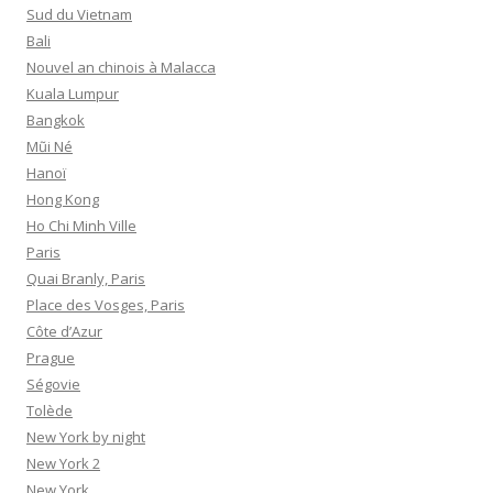
Sud du Vietnam
Bali
Nouvel an chinois à Malacca
Kuala Lumpur
Bangkok
Mũi Né
Hanoï
Hong Kong
Ho Chi Minh Ville
Paris
Quai Branly, Paris
Place des Vosges, Paris
Côte d’Azur
Prague
Ségovie
Tolède
New York by night
New York 2
New York