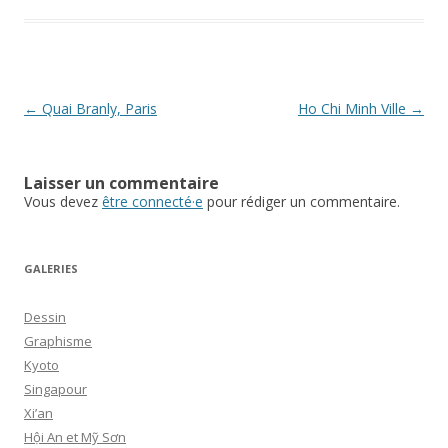
Navigation
←
Quai Branly, Paris
Ho Chi Minh Ville
→
des
articles
Laisser un commentaire
Vous devez
être connecté·e
pour rédiger un commentaire.
GALERIES
Dessin
Graphisme
Kyoto
Singapour
Xi’an
Hội An et Mỹ Sơn