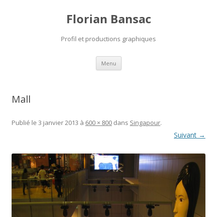
Florian Bansac
Profil et productions graphiques
Aller
Menu
au
contenu
Mall
Publié le
3 janvier 2013
à
600 × 800
dans
Singapour
.
Suivant →