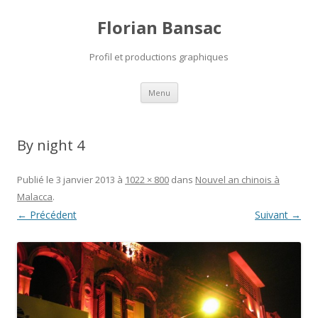
Florian Bansac
Profil et productions graphiques
Aller
Menu
au
contenu
By night 4
Publié le
3 janvier 2013
à
1022 × 800
dans
Nouvel an chinois à
Malacca
.
← Précédent
Suivant →