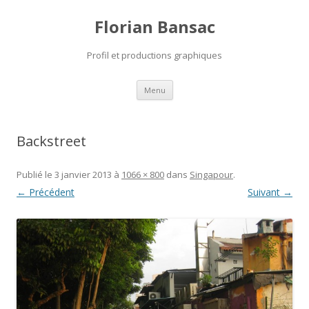
Florian Bansac
Profil et productions graphiques
Aller
Menu
au
contenu
Backstreet
Publié le
3 janvier 2013
à
1066 × 800
dans
Singapour
.
← Précédent
Suivant →