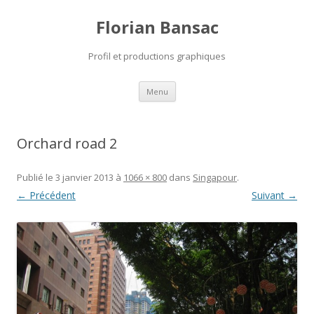
Florian Bansac
Profil et productions graphiques
Aller
Menu
au
contenu
Orchard road 2
Publié le
3 janvier 2013
à
1066 × 800
dans
Singapour
.
← Précédent
Suivant →