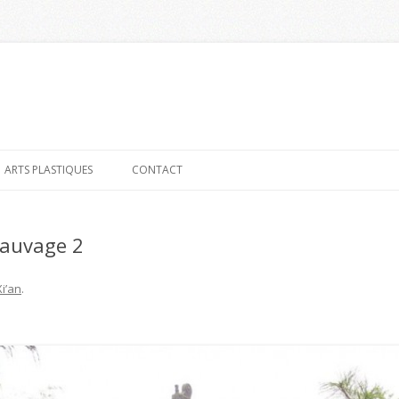
Aller
au
ARTS PLASTIQUES
CONTACT
contenu
sauvage 2
Xi’an
.