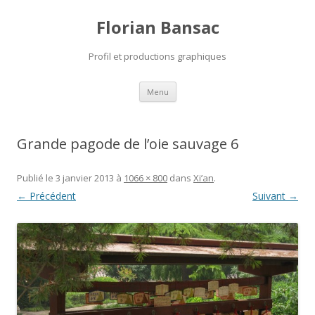
Florian Bansac
Profil et productions graphiques
Aller
Menu
au
contenu
Grande pagode de l’oie sauvage 6
Publié le
3 janvier 2013
à
1066 × 800
dans
Xi’an
.
← Précédent
Suivant →