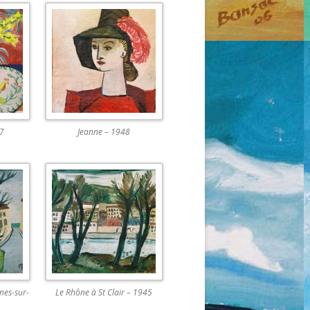
47
Jeanne – 1948
ines-sur-
Le Rhône à St Clair – 1945