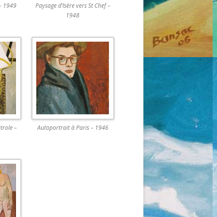
 – 1949
Paysage d’Isère vers St Chef –
1948
trole –
Autoportrait à Paris – 1946