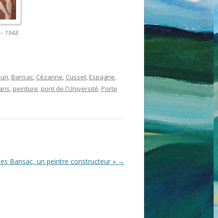
 – 1948
euri
,
Bansac
,
Cézanne
,
Cusset
,
Espagne
,
aris
,
peinture
,
pont de l'Université
,
Porte
mes Bansac, un peintre constructeur »
→