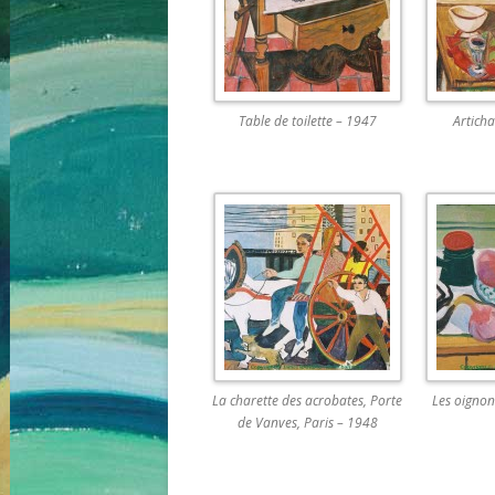
Table de toilette – 1947
Articha
La charette des acrobates, Porte
Les oignon
de Vanves, Paris – 1948