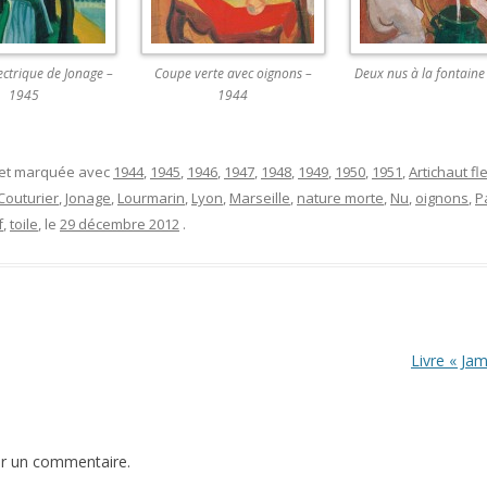
ectrique de Jonage –
Coupe verte avec oignons –
Deux nus à la fontaine
1945
1944
 et marquée avec
1944
,
1945
,
1946
,
1947
,
1948
,
1949
,
1950
,
1951
,
Artichaut fl
Couturier
,
Jonage
,
Lourmarin
,
Lyon
,
Marseille
,
nature morte
,
Nu
,
oignons
,
P
f
,
toile
, le
29 décembre 2012
.
Livre « Ja
er un commentaire.