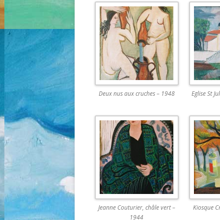
Deux nus aux cruches – 1948
Eglise St J
Jeanne Couturier, châle vert –
Kiosque C
1944