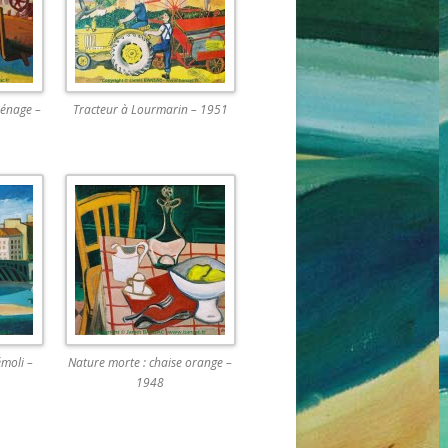
rénage –
Tracteur à Lourmarin – 1951
émoli –
Nature morte : chaise orange –
1948