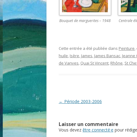
Bouquet de marguerites – 1948
Centrale él
Cette entrée a été publiée dans
Peinture
,
huile
,
Isère
,
James
,
James Bansac
,
Jeanne 
de Vanves
,
Quai St Vincent
,
Rhône
,
St Che
Navigation
←
Période 2003-2006
des
articles
Laisser un commentaire
Vous devez
être connecté·e
pour rédig