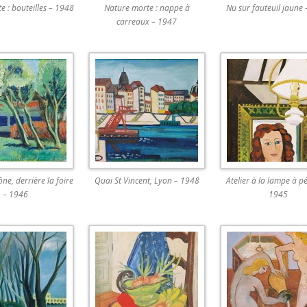
e : bouteilles – 1948
Nature morte : nappe à
Nu sur fauteuil jaune
carreaux – 1947
ne, derrière la foire
Quai St Vincent, Lyon – 1948
Atelier à la lampe à pé
– 1946
1945