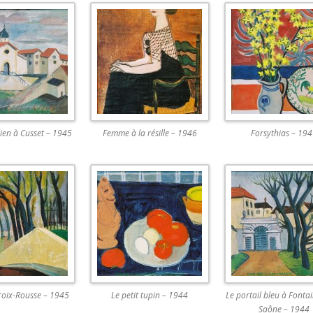
ulien à Cusset – 1945
Femme à la résille – 1946
Forsythias – 19
roix-Rousse – 1945
Le petit tupin – 1944
Le portail bleu à Fonta
Saône – 1944