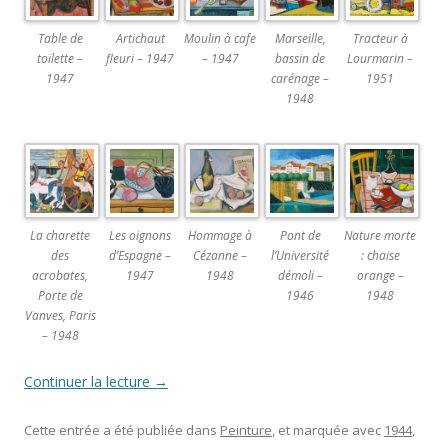
Table de
Artichaut
Moulin à cafe
Marseille,
Tracteur à
toilette –
fleuri – 1947
– 1947
bassin de
Lourmarin –
1947
carénage –
1951
1948
La charette
Les oignons
Hommage à
Pont de
Nature morte
des
d’Espagne –
Cézanne –
l’Université
: chaise
acrobates,
1947
1948
démoli –
orange –
Porte de
1946
1948
Vanves, Paris
– 1948
Continuer la lecture
→
Cette entrée a été publiée dans
Peinture
, et marquée avec
1944
,