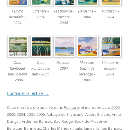
Femme
Cafetière –
Les Baux-de-
L’Ardenne –
Mirabeau –
accoudée –
2004
Provence –
2006
2004
2004
2004
Quai
Quai
Ostende –
Marseille,
Lône sur le
Rambaud
Rambaud la
2004
bassin de
Rhône –
sous la neige
nuit – 2006
carénage –
2004
– 2006
2005
Continuer la lecture
→
Cette entrée a été publiée dans
Peinture
, et marquée avec
2000
,
2003
,
2004
,
2005
,
2006
,
Abbaye de Silvacane
,
Albert Gleizes
,
Anne
Dangar
,
Ardenne
,
Bansac
,
Bau Rouge
,
Baux-de-Provence
,
Belgique
,
Bonnieux
,
Charles Mérieux
,
huile
,
James
,
James Bansac
,