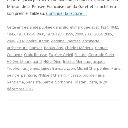
Maison de la Pensée Française rue du Garet et lui achètera
son premier tableau.
Continuer la lecture
→
Cette entrée a été publiée dans
Bio
, et marquée avec
1924
,
1942
,
1945
,
1950
,
1954
,
1960
,
1970
,
1980
,
1999
,
2000
,
2003
,
2004
,
2005
,
2006
,
2007
,
André Breton
,
Antoine Chartres
,
architecte
,
architecture
,
Bansac
,
Beaux-Arts
,
Charles Mérieux
,
Coquet
,
Cottavoz
,
Croix-Rousse
,
Eugène O’Neil
,
Fusaro
,
Gertrude Stein
,
Hélène Mouriquand
,
Hôtel Dieu
,
Institut Mérieux
,
Jacques
Truphémus
,
James
,
James Bansac
,
Lyon
,
Michel Charpentier
,
Paris
,
peintre
,
peinture
,
Philibert Charrin
,
Picasso
,
prix de Paris
,
Sanzisme
,
Sanziste
,
Sartre
,
Sorbonne
,
Tristan Tzara
, le
29
décembre 2012
.