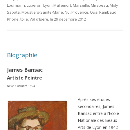
Lourmarin
,
Lubéron
,
Lyon
,
Mallemort
,
Marseille
,
Mirabeau
,
Moly
Sabata
,
Moustiers-Sainte-Marie
,
Nu
,
Provence
,
Quai Rambaud
,
Rhône
,
toile
,
Val d'Isère
, le
29 décembre 2012
.
Biographie
James Bansac
Artiste Peintre
Né le 7 octobre 1924
Après ses études
secondaires, James
Bansac entre à l’Ecole
Nationale des Beaux-
Arts de Lyon en 1942