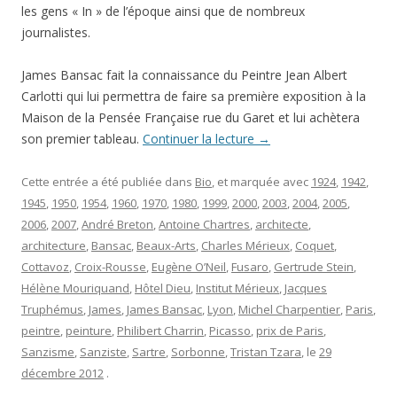
les gens « In » de l’époque ainsi que de nombreux
journalistes.
James Bansac fait la connaissance du Peintre Jean Albert
Carlotti qui lui permettra de faire sa première exposition à la
Maison de la Pensée Française rue du Garet et lui achètera
son premier tableau.
Continuer la lecture
→
Cette entrée a été publiée dans
Bio
, et marquée avec
1924
,
1942
,
1945
,
1950
,
1954
,
1960
,
1970
,
1980
,
1999
,
2000
,
2003
,
2004
,
2005
,
2006
,
2007
,
André Breton
,
Antoine Chartres
,
architecte
,
architecture
,
Bansac
,
Beaux-Arts
,
Charles Mérieux
,
Coquet
,
Cottavoz
,
Croix-Rousse
,
Eugène O’Neil
,
Fusaro
,
Gertrude Stein
,
Hélène Mouriquand
,
Hôtel Dieu
,
Institut Mérieux
,
Jacques
Truphémus
,
James
,
James Bansac
,
Lyon
,
Michel Charpentier
,
Paris
,
peintre
,
peinture
,
Philibert Charrin
,
Picasso
,
prix de Paris
,
Sanzisme
,
Sanziste
,
Sartre
,
Sorbonne
,
Tristan Tzara
, le
29
décembre 2012
.