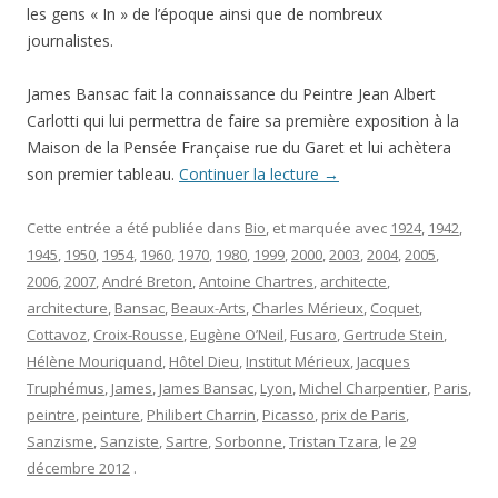
les gens « In » de l’époque ainsi que de nombreux
journalistes.
James Bansac fait la connaissance du Peintre Jean Albert
Carlotti qui lui permettra de faire sa première exposition à la
Maison de la Pensée Française rue du Garet et lui achètera
son premier tableau.
Continuer la lecture
→
Cette entrée a été publiée dans
Bio
, et marquée avec
1924
,
1942
,
1945
,
1950
,
1954
,
1960
,
1970
,
1980
,
1999
,
2000
,
2003
,
2004
,
2005
,
2006
,
2007
,
André Breton
,
Antoine Chartres
,
architecte
,
architecture
,
Bansac
,
Beaux-Arts
,
Charles Mérieux
,
Coquet
,
Cottavoz
,
Croix-Rousse
,
Eugène O’Neil
,
Fusaro
,
Gertrude Stein
,
Hélène Mouriquand
,
Hôtel Dieu
,
Institut Mérieux
,
Jacques
Truphémus
,
James
,
James Bansac
,
Lyon
,
Michel Charpentier
,
Paris
,
peintre
,
peinture
,
Philibert Charrin
,
Picasso
,
prix de Paris
,
Sanzisme
,
Sanziste
,
Sartre
,
Sorbonne
,
Tristan Tzara
, le
29
décembre 2012
.