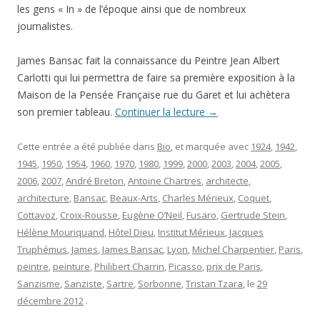
les gens « In » de l’époque ainsi que de nombreux
journalistes.
James Bansac fait la connaissance du Peintre Jean Albert
Carlotti qui lui permettra de faire sa première exposition à la
Maison de la Pensée Française rue du Garet et lui achètera
son premier tableau.
Continuer la lecture
→
Cette entrée a été publiée dans
Bio
, et marquée avec
1924
,
1942
,
1945
,
1950
,
1954
,
1960
,
1970
,
1980
,
1999
,
2000
,
2003
,
2004
,
2005
,
2006
,
2007
,
André Breton
,
Antoine Chartres
,
architecte
,
architecture
,
Bansac
,
Beaux-Arts
,
Charles Mérieux
,
Coquet
,
Cottavoz
,
Croix-Rousse
,
Eugène O’Neil
,
Fusaro
,
Gertrude Stein
,
Hélène Mouriquand
,
Hôtel Dieu
,
Institut Mérieux
,
Jacques
Truphémus
,
James
,
James Bansac
,
Lyon
,
Michel Charpentier
,
Paris
,
peintre
,
peinture
,
Philibert Charrin
,
Picasso
,
prix de Paris
,
Sanzisme
,
Sanziste
,
Sartre
,
Sorbonne
,
Tristan Tzara
, le
29
décembre 2012
.